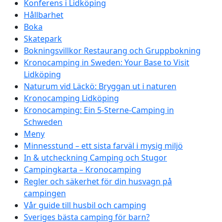
Konferens i Lidköping
Hållbarhet
Boka
Skatepark
Bokningsvillkor Restaurang och Gruppbokning
Kronocamping in Sweden: Your Base to Visit
Lidköping
Naturum vid Läckö: Bryggan ut i naturen
Kronocamping Lidköping
Kronocamping: Ein 5-Sterne-Camping in
Schweden
Meny
Minnesstund – ett sista farväl i mysig miljö
In & utcheckning Camping och Stugor
Campingkarta – Kronocamping
Regler och säkerhet för din husvagn på
campingen
Vår guide till husbil och camping
Sveriges bästa camping för barn?