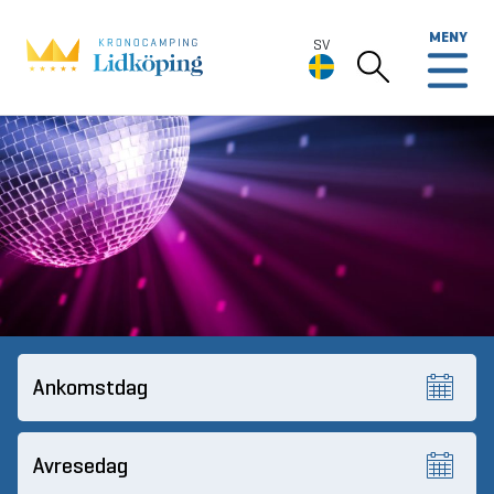
MENY
SV
SV
Deutsch
English