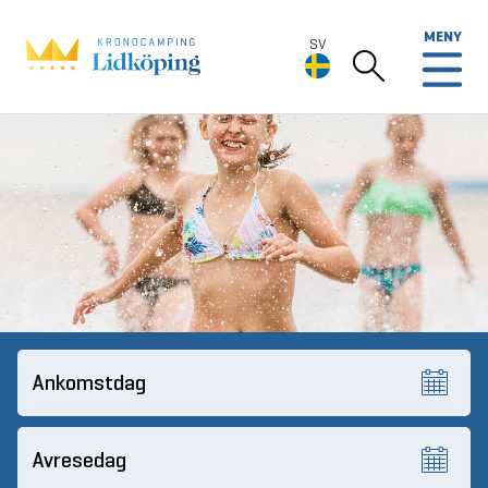
MENY
SV
SV
Deutsch
English