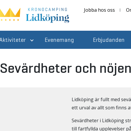
Jobba hos oss
O
Aktiviteter
Evenemang
Erbjudanden
Sevärdheter och nöje
Lidköping är fullt med sev
ett urval av allt som finns
Sevärdheter i Lidköping st
till fartfyllda upplevelser p