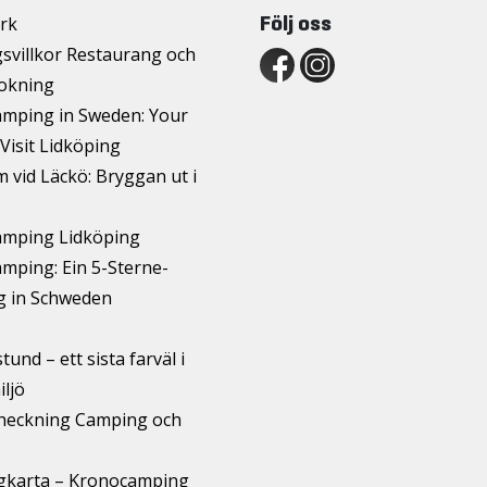
Följ oss
rk
svillkor Restaurang och
okning
mping in Sweden: Your
Visit Lidköping
 vid Läckö: Bryggan ut i
mping Lidköping
mping: Ein 5-Sterne-
 in Schweden
und – ett sista farväl i
iljö
checkning Camping och
karta – Kronocamping