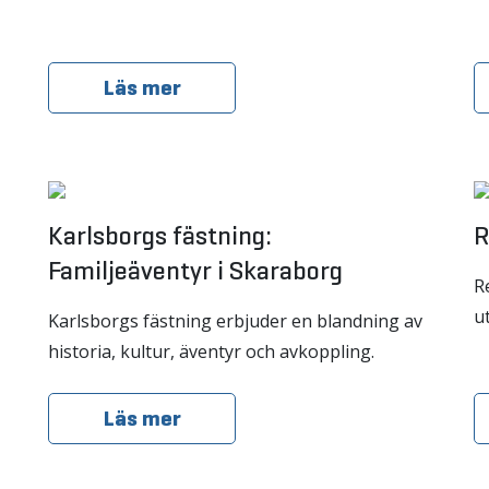
Läs mer
Karlsborgs fästning:
R
Familjeäventyr i Skaraborg
Re
u
Karlsborgs fästning erbjuder en blandning av
historia, kultur, äventyr och avkoppling.
Läs mer