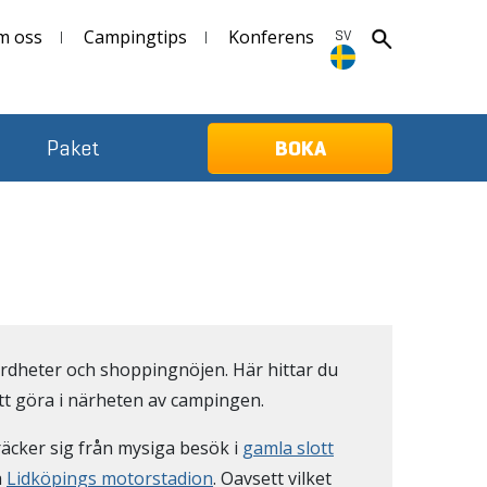
m oss
Campingtips
Konferens
SV
SV
Paket
BOKA
Deutsch
English
n
ärdheter och shoppingnöjen. Här hittar du
 att göra i närheten av campingen.
räcker sig från mysiga besök i
gamla slott
å
Lidköpings motorstadion
. Oavsett vilket