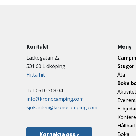
Kontakt
Meny
Läckögatan 22
Campi
531 60 Lidköping
Stugor
Hitta hit
Äta
Boka b
Tel: 0510 268 04
Aktivite
info@kronocamping.com
Evenem
sjokanten@kronocamping.com
Erbjud
Konfere
Hållbar
Kontakta oss ›
Boka