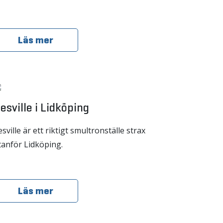
Läs mer
esville i Lidköping
sville är ett riktigt smultronställe strax
tanför Lidköping.
Läs mer