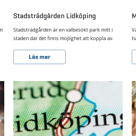
Stadsträdgården Lidköping
M
om
Stadsträdgården är en välbesökt park mitt i
V
staden där det finns möjlighet att koppla av.
h
Läs mer