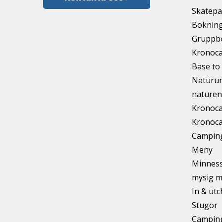
Skatepa
Bokning
Gruppb
Kronoca
Base to 
Naturum
naturen
Kronoca
Kronoca
Camping
Meny
Minnesst
mysig m
In & ut
Stugor
Camping