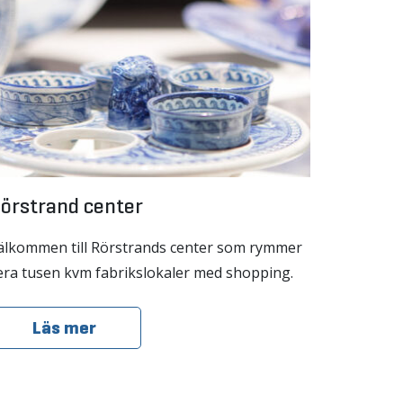
örstrand center
älkommen till Rörstrands center som rymmer
lera tusen kvm fabrikslokaler med shopping.
Läs mer