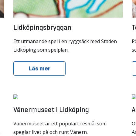
Lidköpingsbryggan
T
Ett utmanande spel i en ryggsäck med Staden
P
Lidköping som spelplan.
s
Läs mer
Vänermuseet i Lidköping
A
Vänermuseet är ett populärt resmål som
O
speglar livet på och runt Vänern.
A
i