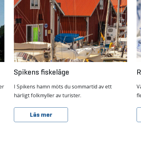
Spikens fiskeläge
R
er
I Spikens hamn möts du sommartid av ett
V
härligt folkmyller av turister.
f
Läs mer