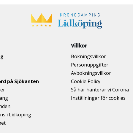
Villkor
ng
Bokningsvillkor
Personuppgifter
Avbokningsvillkor
ord på Sjökanten
Cookie Policy
ter
Så här hanterar vi Corona
ang
Inställningar för cookies
anden
ns i Lidköping
het