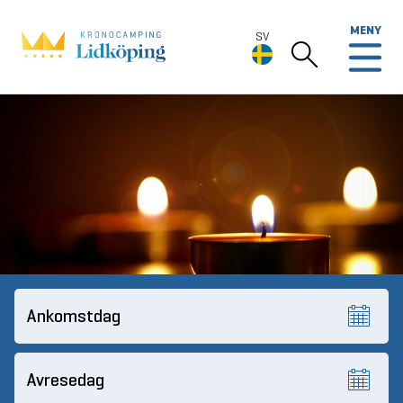
MENY
SV
SV
Deutsch
English