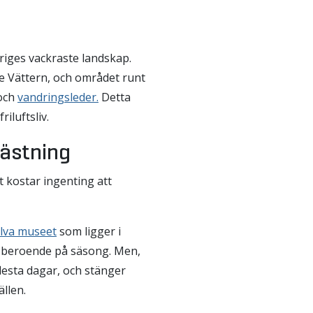
riges vackraste landskap.
de Vättern, och området runt
 och
vandringsleder.
Detta
riluftsliv.
fästning
t kostar ingenting att
älva museet
som ligger i
r beroende på säsong. Men,
lesta dagar, och stänger
llen.