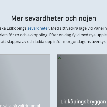
Mer sevärdheter och nöjen
rska Lidköpings
sevärdheter
. Med sitt vackra läge vid Väne
plats för ro och avkoppling. Efter en dag fylld med nya upp
att slappna av och ladda upp inför morgondagens äventyr.
Lidköpingsbryggan
välja på valfritt antal