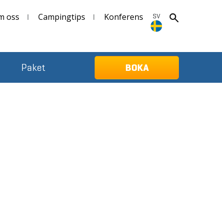
m oss
Campingtips
Konferens
SV
SV
Paket
BOKA
Deutsch
English