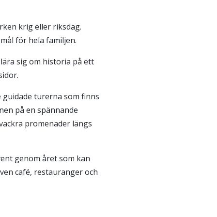
ken krig eller riksdag.
mål för hela familjen.
ära sig om historia på ett
sidor.
 de guidade turerna som finns
barnen på en spännande
v vackra promenader längs
event genom året som kan
även café, restauranger och