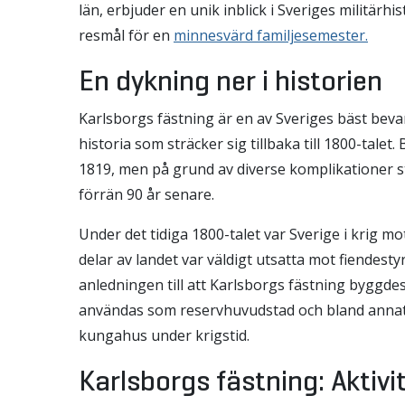
län, erbjuder en unik inblick i Sveriges militärhis
resmål för en
minnesvärd familjesemester.
En dykning ner i historien
Karlsborgs fästning är en av Sveriges bäst bev
historia som sträcker sig tillbaka till 1800-tale
1819, men på grund av diverse komplikationer st
förrän 90 år senare.
Under det tidiga 1800-talet var Sverige i krig mot
delar av landet var väldigt utsatta mot fiendesty
anledningen till att Karlsborgs fästning byggde
användas som reservhuvudstad och bland annat 
kungahus under krigstid.
Karlsborgs fästning: Aktivit