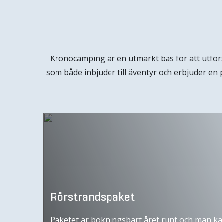
Kronocamping är en utmärkt bas för att utfo
som både inbjuder till äventyr och erbjuder en 
Rörstrandspaket
Paketet är bokningsbart året runt och man kan 