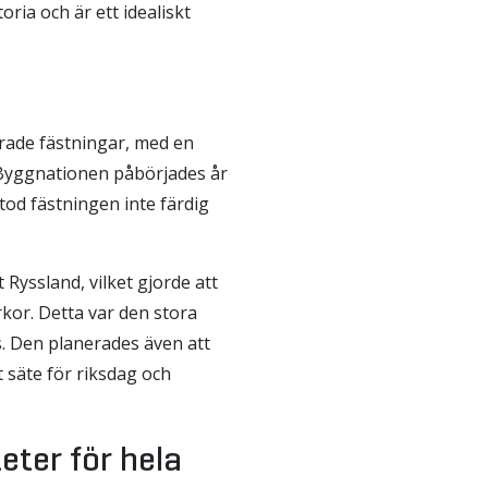
toria och är ett idealiskt
arade fästningar, med en
t. Byggnationen påbörjades år
od fästningen inte färdig
 Ryssland, vilket gjorde att
rkor. Detta var den stora
s. Den planerades även att
säte för riksdag och
eter för hela