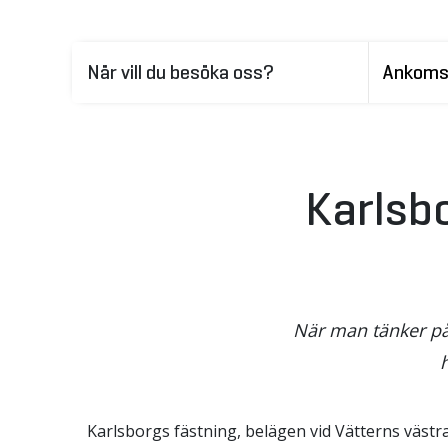
När vill du besöka oss?
Karlsbo
När man tänker på 
h
Karlsborgs fästning, belägen vid Vätterns västr