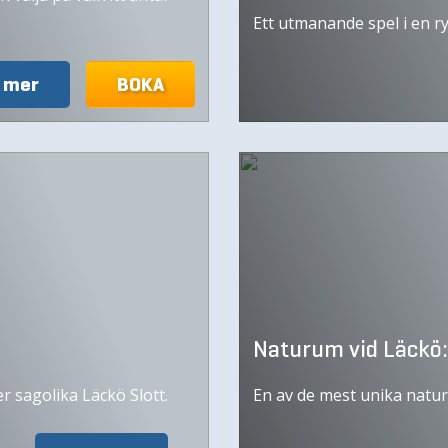
Ett utmanande spel i en 
 mer
BOKA
Naturum vid Läckö:
r sagolika Läckö Slott.
En av de mest unika natur