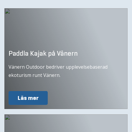
Paddla Kajak på Vänern
Vänern Outdoor bedriver upplevelsebaserad
ekoturism runt Vänern.
Läs mer