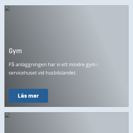
Gym
På anläggningen har vi ett mindre gym i
servicehuset vid husbilslandet.
Läs mer