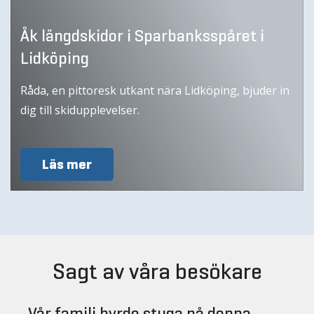
Åk längdskidor i Sparbanksspåret i
Lidköping
Råda, en pittoresk utkant nära Lidköping, bjuder in
dig till skidupplevelser.
Läs mer
Sagt av våra besökare
Vår familj hyrde stuga på denna