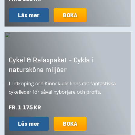
Läs mer
BOKA
Cykel & Relaxpaket - Cykla i
natursköna miljöer
I Lidköping och Kinnekulle finns det fantastiska
cykelleder för såväl nybörjare och proffs.
FR. 1 175 KR
Läs mer
BOKA