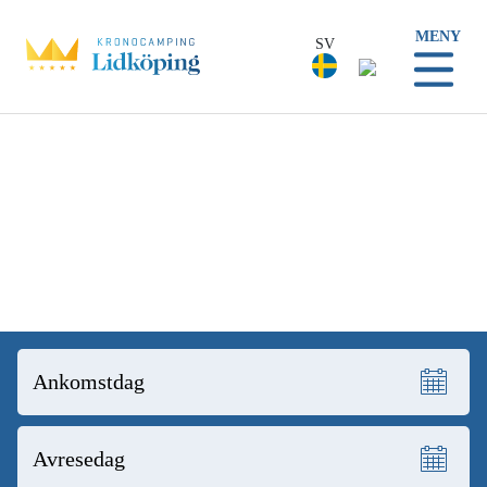
MENY
SV
SV
Deutsch
English