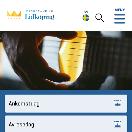
MENY
SV
SV
Deutsch
English