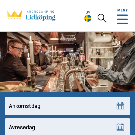
MENY
SV
SV
Deutsch
English