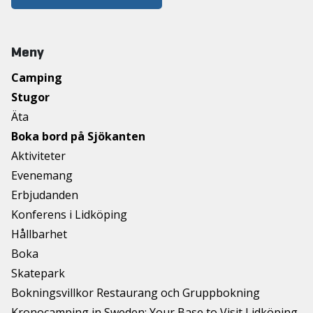
Meny
Camping
Stugor
Äta
Boka bord på Sjökanten
Aktiviteter
Evenemang
Erbjudanden
Konferens i Lidköping
Hållbarhet
Boka
Skatepark
Bokningsvillkor Restaurang och Gruppbokning
Kronocamping in Sweden: Your Base to Visit Lidköping