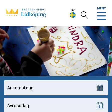
MENY
SV
SV
Deutsch
English