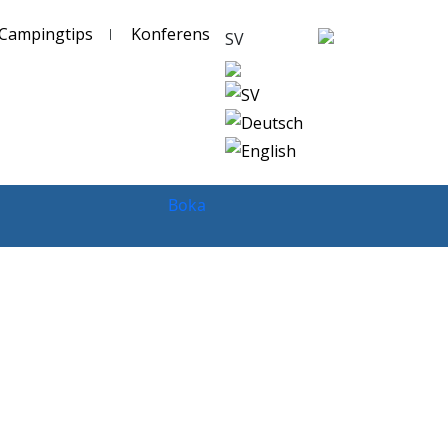
Campingtips
Konferens
SV
SV
Deutsch
English
Boka