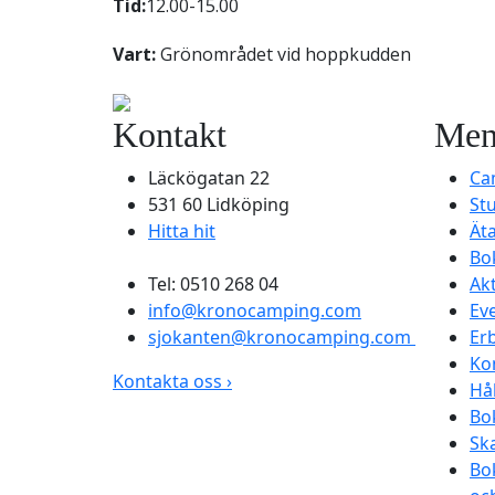
Tid:
12.00-15.00
Vart:
Grönområdet vid hoppkudden
Kontakt
Me
Läckögatan 22
Ca
531 60 Lidköping
St
Hitta hit
Ät
Bo
Tel: 0510 268 04
Akt
info@kronocamping.com
Ev
sjokanten@kronocamping.com
Er
Ko
Kontakta oss ›
Hå
Bo
Sk
Bo