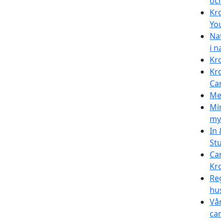
oc
Kr
You
Na
i n
Kr
Kr
Ca
Me
Min
my
In
St
Ca
Kr
Reg
hu
Vår
ca