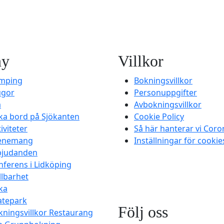
ny
Villkor
mping
Bokningsvillkor
ugor
Personuppgifter
a
Avbokningsvillkor
ka bord på Sjökanten
Cookie Policy
iviteter
Så här hanterar vi Coro
enemang
Inställningar för cookie
bjudanden
nferens i Lidköping
llbarhet
ka
atepark
Följ oss
kningsvillkor Restaurang