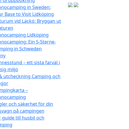
h Gruppbokning
onocamping in Sweden:
r Base to Visit Lidköping
turum vid Läckö: Bryggan ut
aturen
onocamping Lidköping
onocamping: Ein 5-Sterne-
mping in Schweden
ny
nesstund – ett sista farväl i
sig miljö
 & utcheckning Camping och
ugor
mpingkarta –
onocamping
ler och säkerhet för din
svagn på campingen
 guide till husbil och
mping