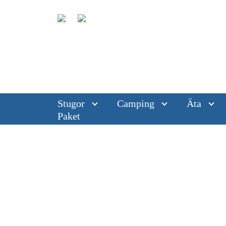
Stugor
Camping
Äta
Paket