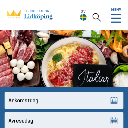
MENY
SV
SV
Deutsch
English