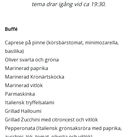
tema drar igång vid ca 19:30.
Buffé
Caprese på pinne (körsbärstomat, minimozarella,
basilika)
Oliver svarta och gröna
Marinerad paprika
Marinerad Kronärtskocka
Marinerad vitlök
Parmaskinka
Italiensk tryffelsalami
Grillad Halloumi
Grillad Zucchini med citroncest och vitlök
Pepperonata (Italiensk grönsaksröra med paprika,
zucchini, lök, tomat, olivolja och vitlök)