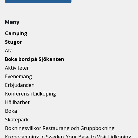
Meny
Camping
Stugor
Äta
Boka bord på Sjökanten
Aktiviteter
Evenemang
Erbjudanden
Konferens i Lidköping
Hållbarhet
Boka
Skatepark
Bokningsvillkor Restaurang och Gruppbokning
Kronocamping in Sweden: Your Base to Visit Lidköping