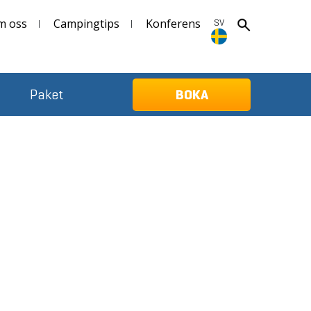
m oss
Campingtips
Konferens
SV
SV
Paket
BOKA
Deutsch
English