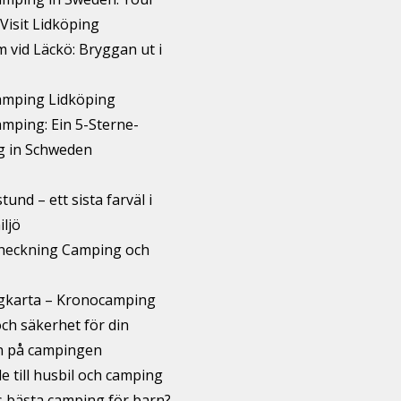
Visit Lidköping
 vid Läckö: Bryggan ut i
mping Lidköping
mping: Ein 5-Sterne-
 in Schweden
und – ett sista farväl i
iljö
checkning Camping och
karta – Kronocamping
ch säkerhet för din
n på campingen
e till husbil och camping
s bästa camping för barn?