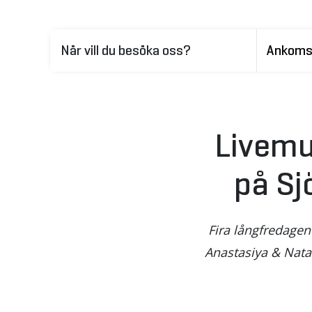
När vill du besöka oss?
Livemu
på Sj
Fira långfredagen
Anastasiya & Natal