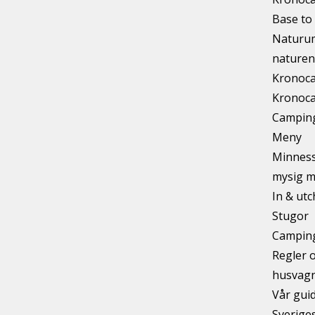
Base to 
Naturum
naturen
Kronoca
Kronoca
Camping
Meny
Minnesst
mysig m
In & ut
Stugor
Camping
Regler o
husvag
Vår guid
Sverige