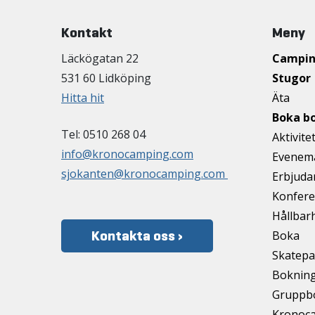
Kontakt
Meny
Läckögatan 22
Campi
531 60 Lidköping
Stugor
Hitta hit
Äta
Boka b
Tel: 0510 268 04
Aktivite
info@kronocamping.com
Evenem
sjokanten@kronocamping.com
Erbjud
Konfere
Hållbar
Kontakta oss ›
Boka
Skatepa
Bokning
Gruppb
Kronoca