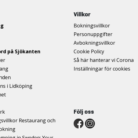
Villkor
ng
Bokningsvillkor
Personuppgifter
Avbokningsvillkor
ord på Sjökanten
Cookie Policy
ter
Så här hanterar vi Corona
ang
Inställningar för cookies
anden
ns i Lidköping
het
Följ oss
rk
svillkor Restaurang och
okning
mping in Sweden: Your