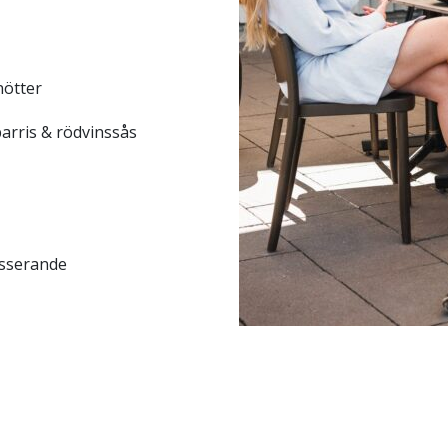
nötter
arris & rödvinssås
usserande