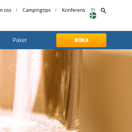
m oss
Campingtips
Konferens
SV
SV
Paket
BOKA
Deutsch
English