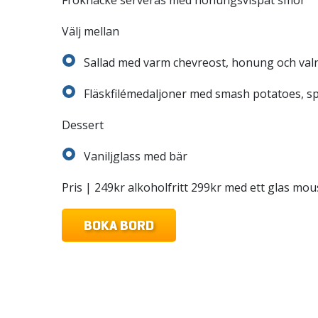
Fröknäcke serveras med honungsvispat smör
Välj mellan
Sallad med varm chevreost, honung och val
Fläskfilémedaljoner med smash potatoes, sp
Dessert
Vaniljglass med bär
Pris | 249kr alkoholfritt 299kr med ett glas mo
BOKA BORD