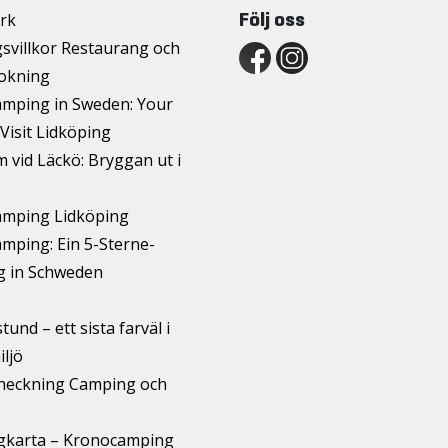
Följ oss
rk
svillkor Restaurang och
okning
mping in Sweden: Your
Visit Lidköping
 vid Läckö: Bryggan ut i
mping Lidköping
mping: Ein 5-Sterne-
 in Schweden
und – ett sista farväl i
iljö
checkning Camping och
karta – Kronocamping