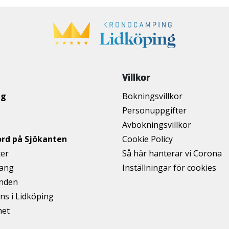
Villkor
ng
Bokningsvillkor
Personuppgifter
Avbokningsvillkor
ord på Sjökanten
Cookie Policy
ter
Så här hanterar vi Corona
ang
Inställningar för cookies
anden
ns i Lidköping
het