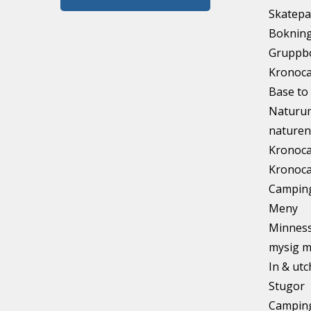
Skatepa
Bokning
Gruppb
Kronoca
Base to 
Naturum
naturen
Kronoca
Kronoca
Camping
Meny
Minnesst
mysig m
In & ut
Stugor
Camping