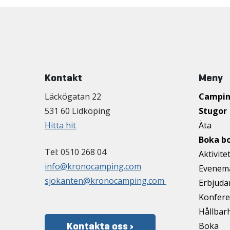
Kontakt
Meny
Läckögatan 22
Campi
531 60 Lidköping
Stugor
Hitta hit
Äta
Boka b
Tel: 0510 268 04
Aktivite
info@kronocamping.com
Evenem
sjokanten@kronocamping.com
Erbjud
Konfere
Hållbar
Kontakta oss ›
Boka