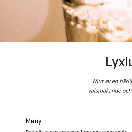
Lyxl
Njut av en härli
välsmakande och g
Meny