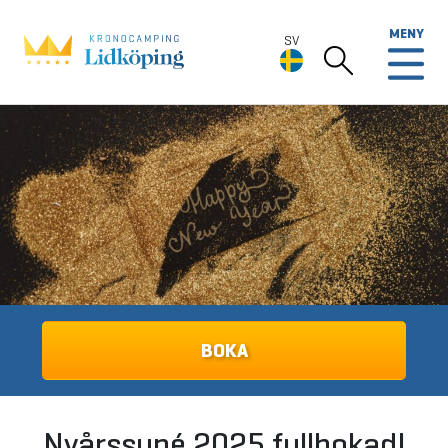
MENY
SV
SV
Deutsch
English
BOKA
Nyårssupé 2025 fullbokad!