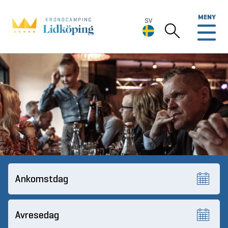
MENY
SV
SV
Deutsch
English