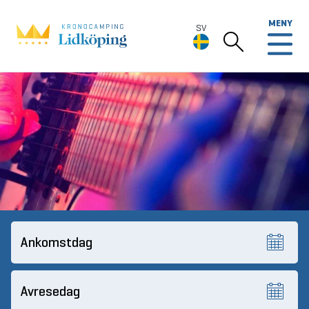
MENY
SV
SV
Deutsch
English