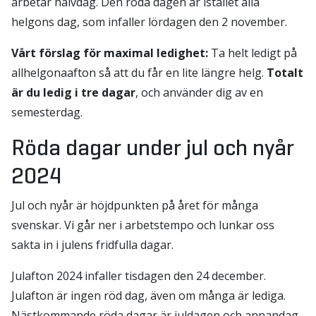
arbetar halvdag. Den röda dagen är istället alla
helgons dag, som infaller lördagen den 2 november.
Vårt förslag för maximal ledighet:
Ta helt ledigt på
allhelgonaafton så att du får en lite längre helg.
Totalt
är du ledig i tre dagar
, och använder dig av en
semesterdag.
Röda dagar under jul och nyår
2024
Jul och nyår är höjdpunkten på året för många
svenskar. Vi går ner i arbetstempo och lunkar oss
sakta in i julens fridfulla dagar.
Julafton 2024 infaller tisdagen den 24 december.
Julafton är ingen röd dag, även om många är lediga.
Nästkommande röda dagar är juldagen och annandag