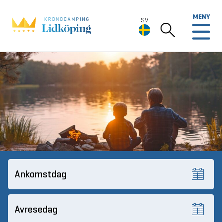
MENY
SV
SV
Deutsch
English