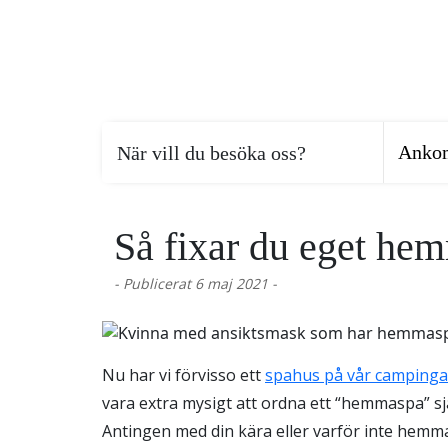
När vill du besöka oss?
Så fixar du eget he
- Publicerat 6 maj 2021 -
Nu har vi förvisso ett
spahus på vår camping
vara extra mysigt att ordna ett “hemmaspa” sj
Antingen med din kära eller varför inte hem