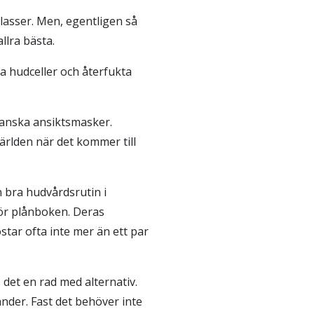
lasser. Men, egentligen så
allra bästa.
a hudceller och återfukta
eanska ansiktsmasker.
världen när det kommer till
en bra hudvårdsrutin i
för plånboken. Deras
star ofta inte mer än ett par
s det en rad med alternativ.
nder. Fast det behöver inte