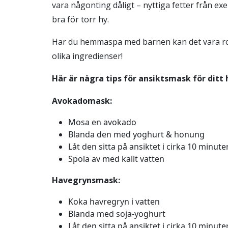
vara någonting dåligt – nyttiga fetter från ex
bra för torr hy.
Har du hemmaspa med barnen kan det vara ro
olika ingredienser!
Här är några tips för ansiktsmask för dit
Avokadomask:
Mosa en avokado
Blanda den med yoghurt & honung
Låt den sitta på ansiktet i cirka 10 minute
Spola av med kallt vatten
Havegrynsmask:
Koka havregryn i vatten
Blanda med soja-yoghurt
Låt den sitta på ansiktet i cirka 10 minute