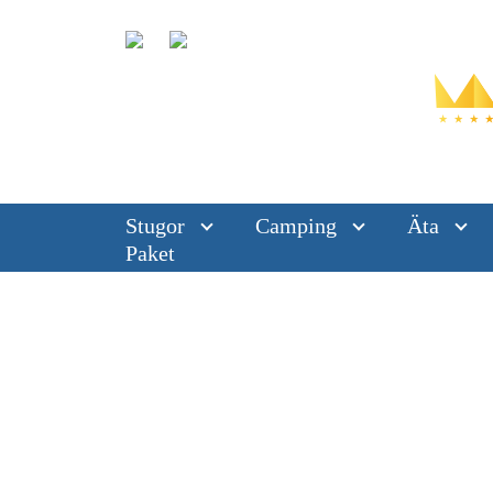
Stugor
Camping
Äta
Paket