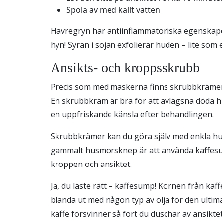
Spola av med kallt vatten
Havregryn har antiinflammatoriska egenskape
hyn! Syran i sojan exfolierar huden – lite som
Ansikts- och kroppsskrubb
Precis som med maskerna finns skrubbkrämer i
En skrubbkräm är bra för att avlägsna döda h
en uppfriskande känsla efter behandlingen.
Skrubbkrämer kan du göra själv med enkla hus
gammalt husmorsknep är att använda kaffes
kroppen och ansiktet.
Ja, du läste rätt – kaffesump! Kornen från kaf
blanda ut med någon typ av olja för den ulti
kaffe försvinner så fort du duschar av ansiktet