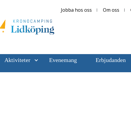
Jobba hos oss
Om oss
Aktiviteter
Evenemang
Erbjudanden