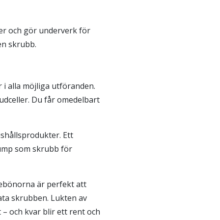
r och gör underverk för
 en skrubb.
 alla möjliga utföranden.
udceller. Du får omedelbart
hållsprodukter. Ett
ump som skrubb för
febönorna är perfekt att
mata skrubben. Lukten av
 – och kvar blir ett rent och