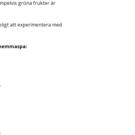
empelvis gröna frukter är
ligt att experimentera med
t hemmaspa:
r
r