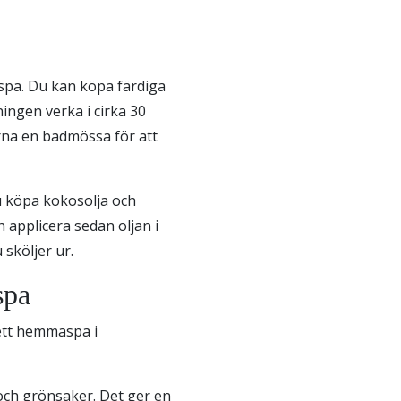
spa. Du kan köpa färdiga
ningen verka i cirka 30
rna en badmössa för att
du köpa kokosolja och
 applicera sedan oljan i
 sköljer ur.
spa
ett hemmaspa i
och grönsaker. Det ger en