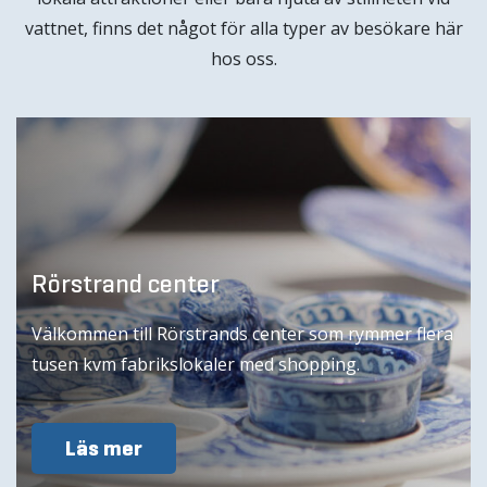
vattnet, finns det något för alla typer av besökare här
hos oss.
Rörstrand center
Välkommen till Rörstrands center som rymmer flera
tusen kvm fabrikslokaler med shopping.
Läs mer