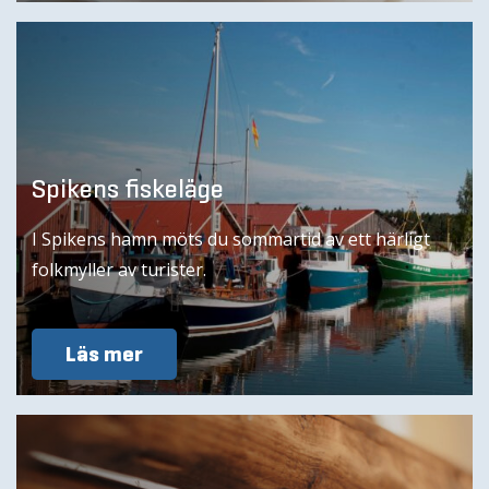
Spikens fiskeläge
I Spikens hamn möts du sommartid av ett härligt
folkmyller av turister.
Läs mer