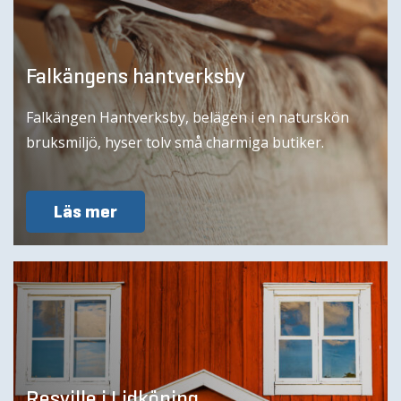
Falkängens hantverksby
Falkängen Hantverksby, belägen i en naturskön
bruksmiljö, hyser tolv små charmiga butiker.
Läs mer
Resville i Lidköping