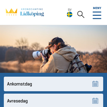
MENY
SV
SV
Deutsch
English