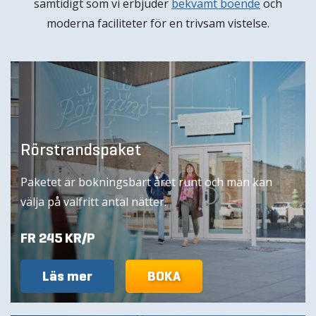
samtidigt som vi erbjuder
bekvämt boende
och
moderna faciliteter för en trivsam vistelse.
Rörstrandspaket
Paketet är bokningsbart året runt och man kan
välja på valfritt antal nätter.
FR 245 KR/P
Läs mer
BOKA