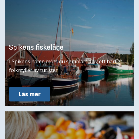
Spikens fiskeläge
I Spikens hamn möts du sommartid av ett härligt
folkmyller av turister.
Läs mer