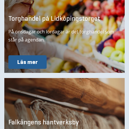
Torghandel på Lidköpingstorget
På onsdagar och lördagar är det torghandel som
står på agendan.
Läs mer
Falkängens hantverksby