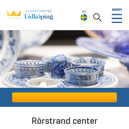
MENY
SV
SV
Deutsch
English
Rörstrand center