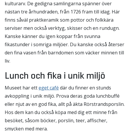
kulturarv. De gedigna samlingarna spänner över
nästan tre århundraden, från 1726 fram till idag. Här
finns såväl praktkeramik som pottor och folkkära
serviser men också verktyg, skisser och en rundugn.
Kanske känner du igen koppar från svunna
fikastunder i somriga miljöer. Du kanske också återser
den fina vasen från barndomen som väcker minnen till
liv.
Lunch och fika i unik miljö
Museet har ett
eget café
där du finner en stunds
avkoppling i unik miljö. Prova deras goda lunchbuffé
eller njut av en god fika, allt på äkta Rörstrandsporslin.
Hos dem kan du också köpa med dig ett minne från
besöket, såsom böcker, porslin, teer, affischer,
smycken med mera.