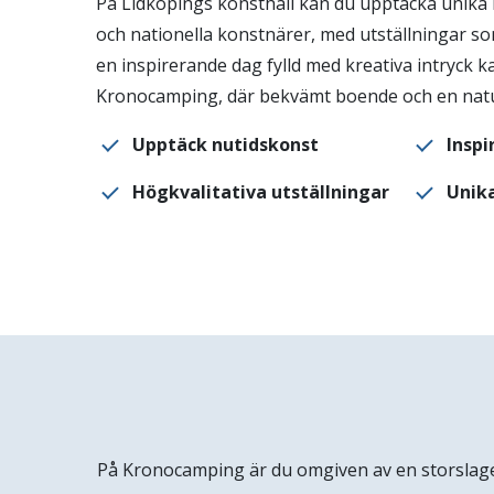
På Lidköpings konsthall kan du upptäcka unika 
och nationella konstnärer, med utställningar so
en inspirerande dag fylld med kreativa intryck 
Kronocamping, där bekvämt boende och en natu
Upptäck nutidskonst
Insp
Högkvalitativa utställningar
Unik
På Kronocamping är du omgiven av en storslagen