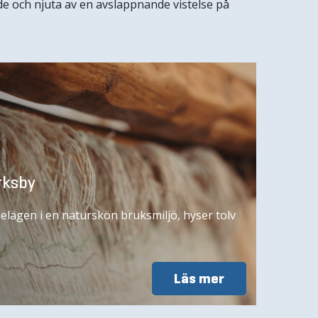
e och njuta av en avslappnande vistelse på
rksby
lägen i en naturskön bruksmiljö, hyser tolv
Läs mer