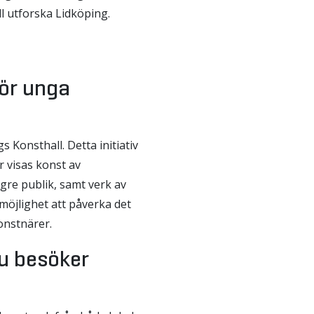
ll utforska Lidköping.
för unga
 Konsthall. Detta initiativ
r visas konst av
gre publik, samt verk av
öjlighet att påverka det
onstnärer.
u besöker