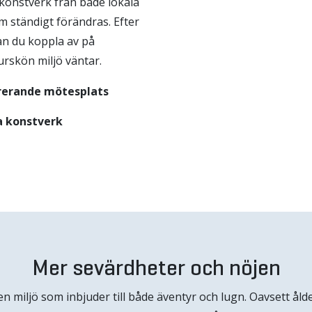
konstverk från både lokala
m ständigt förändras. Efter
kan du koppla av på
rskön miljö väntar.
irerande mötesplats
a konstverk
Mer sevärdheter och nöjen
 miljö som inbjuder till både äventyr och lugn. Oavsett åld