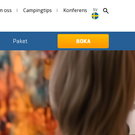
m oss
Campingtips
Konferens
SV
SV
Paket
BOKA
Deutsch
English