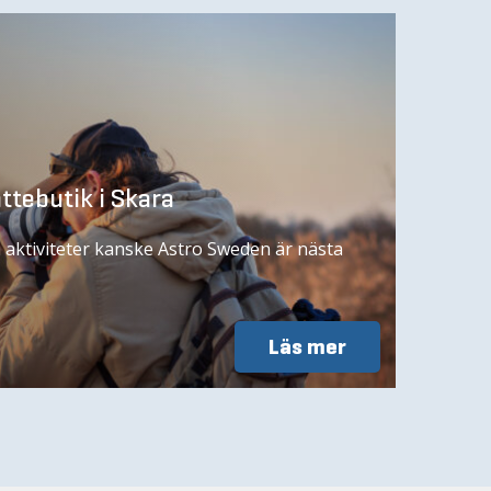
ttebutik i Skara
a aktiviteter kanske Astro Sweden är nästa
Läs mer