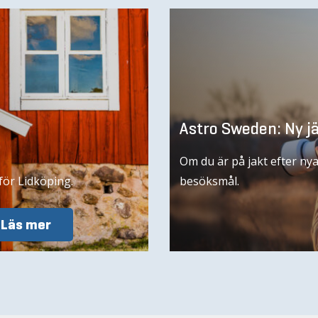
Astro Sweden: Ny jä
Om du är på jakt efter ny
nför Lidköping.
besöksmål.
Läs mer