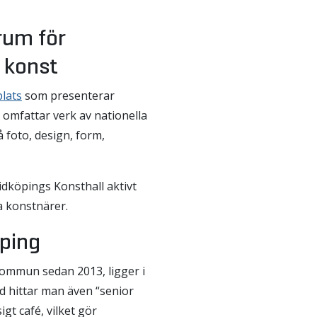
rum för
l konst
plats
som presenterar
r omfattar verk av nationella
 foto, design, form,
idköpings Konsthall aktivt
a konstnärer.
öping
kommun sedan 2013, ligger i
ad hittar man även “senior
gt café, vilket gör