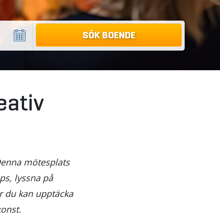
eativ
 Denna mötesplats
ops, lyssna på
är du kan upptäcka
onst.