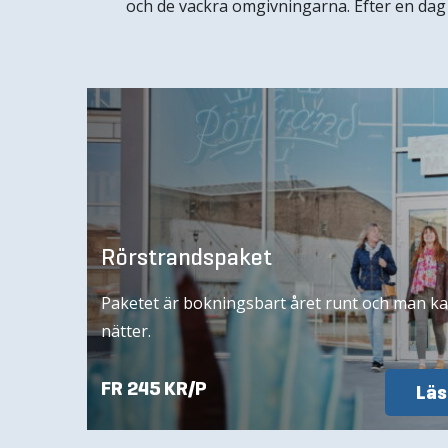
och de vackra omgivningarna. Efter en dag
Rörstrandspaket
Paketet är bokningsbart året runt och man kan 
nätter.
FR 245 KR/P
Läs