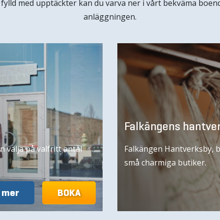
 fylld med upptäckter kan du varva ner i vårt bekväma boend
anläggningen.
Falkängens hantve
välja på valfritt antal
Falkängen Hantverksby, be
små charmiga butiker.
 mer
BOKA