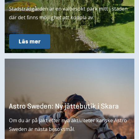
Stadsträdgården är en välbesökt park mitt i staden
där det finns möjlighet att koppla av.
Läs mer
Astro Sweden: Ny jättebutik i Skara
Om du är på jakt efter nya aktiviteter kanske Astro
Sweden är nästa besöksmål.