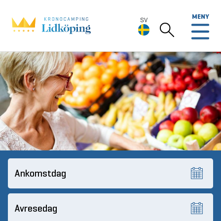
MENY
SV
SV
Deutsch
English