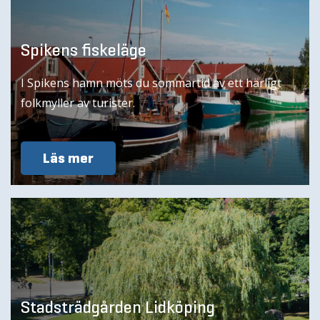
Spikens fiskeläge
I Spikens hamn möts du sommartid av ett härligt
folkmyller av turister.
Läs mer
Stadsträdgården Lidköping