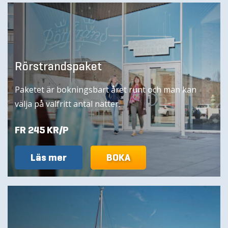
Rörstrandspaket
Paketet är bokningsbart året runt och man kan
välja på valfritt antal nätter.
FR 245 KR/P
Läs mer
BOKA