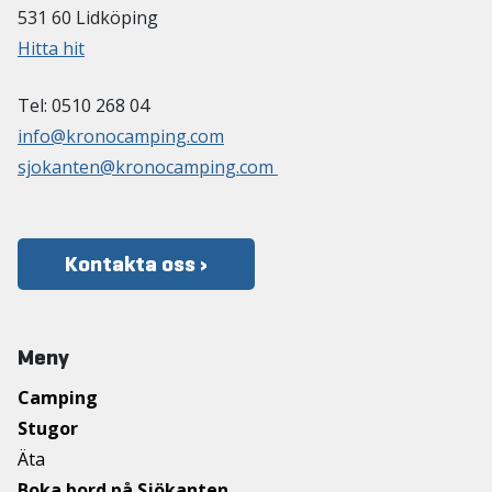
531 60 Lidköping
Hitta hit
Tel: 0510 268 04
info@kronocamping.com
sjokanten@kronocamping.com
Kontakta oss ›
Meny
Camping
Stugor
Äta
Boka bord på Sjökanten