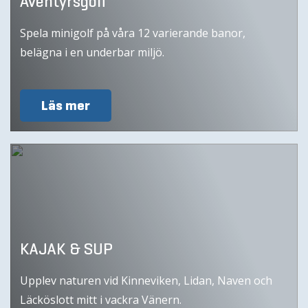
Äventyrsgolf
Spela minigolf på våra 12 varierande banor,
belägna i en underbar miljö.
Läs mer
KAJAK & SUP
Upplev naturen vid Kinneviken, Lidan, Naven och
Läcköslott mitt i vackra Vänern.