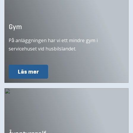
Gym
På anläggningen har vi ett mindre gym i
servicehuset vid husbilslandet.
Läs mer