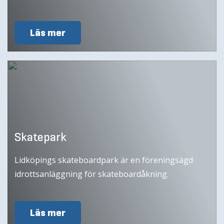
Läs mer
Skatepark
Lidköpings skateboardpark är en föreningsägd
idrottsanläggning för skateboardåkning.
Läs mer