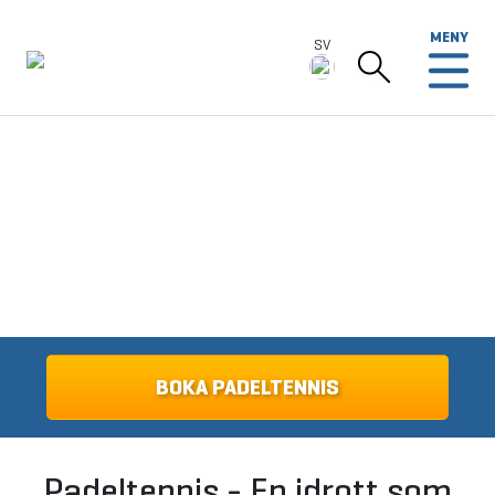
MENY
SV
SV
Deutsch
English
BOKA PADELTENNIS
Padeltennis - En idrott som