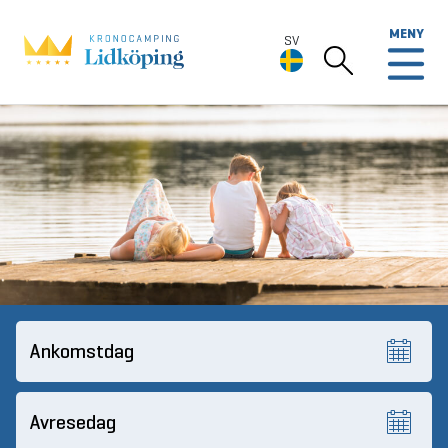
MENY
SV
SV
Deutsch
English