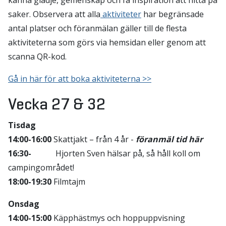
känna glädje, gemenskap och få inspiration att hitta på
saker. Observera att alla
aktiviteter
har begränsade
antal platser och föranmälan gäller till de flesta
aktiviteterna som görs via hemsidan eller genom att
scanna QR-kod.
Gå in här för att boka aktiviteterna >>
Vecka 27 & 32
Tisdag
14:00-16:00
Skattjakt – från 4 år -
föranmäl tid här
16:30-
Hjorten Sven hälsar på, så håll koll om
campingområdet!
18:00-19:30
Filmtajm
Onsdag
14:00-15:00
Käpphästmys och hoppuppvisning