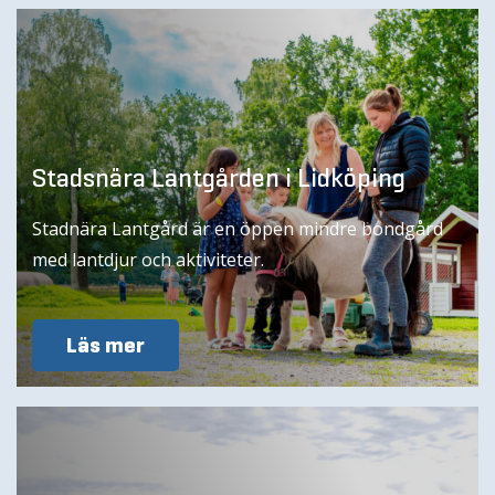
Stadsnära Lantgården i Lidköping
Stadnära Lantgård är en öppen mindre bondgård
med lantdjur och aktiviteter.
Läs mer