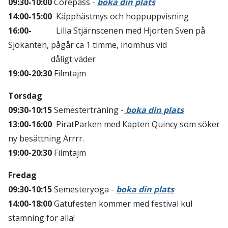
09:30-10:00
Corepass -
boka din plats
14:00-15:00
Käpphästmys och hoppuppvisning
16:00-
Lilla Stjärnscenen med Hjorten Sven på
Sjökanten, pågår ca 1 timme, inomhus vid
dåligt väder
19:00-20:30
Filmtajm
Torsdag
09:30-10:15
Semesterträning -
boka din plats
13:00-16:00
PiratParken med Kapten Quincy som söker
ny besättning Arrrr.
19:00-20:30
Filmtajm
Fredag
09:30-10:15
Semesteryoga -
boka din plats
14:00-18:00
Gatufesten kommer med festival kul
stämning för alla!