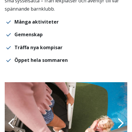
små sysselsatta – från lekplatser och äventyr till vår
spännande barnklubb.
Många aktiviteter
Gemenskap
Träffa nya kompisar
Öppet hela sommaren