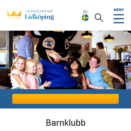
MENY
SV
SV
Deutsch
English
Barnklubb