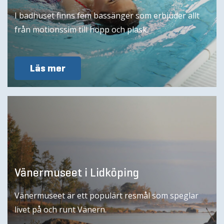
I badhuset finns fem bassänger som erbjuder allt
från motionssim till hopp och plask.
Läs mer
Vänermuseet i Lidköping
Vänermuseet är ett populärt resmål som speglar
livet på och runt Vänern.