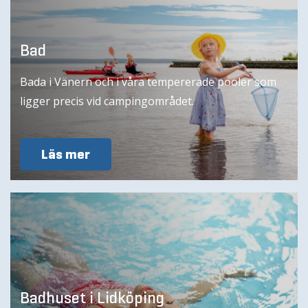
Bad
Bada i Vänern och i våra tempererade pooler som
ligger precis vid campingområdet.
Läs mer
Badhuset i Lidköping