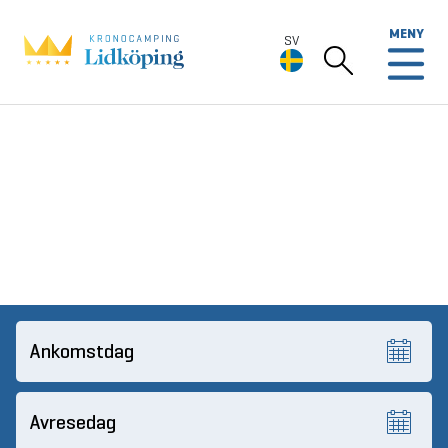
MENY
SV
SV
Deutsch
English