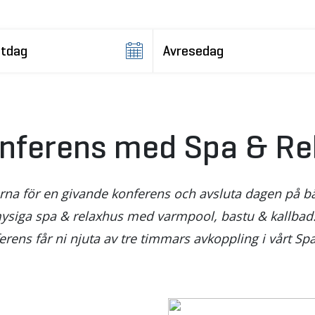
nferens med Spa & Re
rna för en givande konferens och avsluta dagen på bä
mysiga spa & relaxhus med varmpool, bastu & kallbad. E
rens får ni njuta av tre timmars avkoppling i vårt Sp