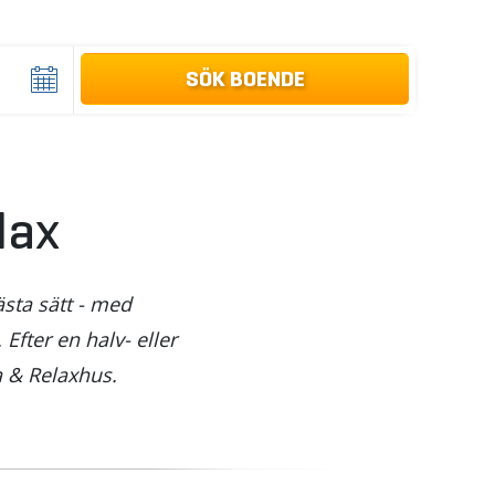
lax
sta sätt - med
fter en halv- eller
a & Relaxhus.