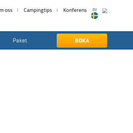
m oss
Campingtips
Konferens
SV
SV
Paket
BOKA
Deutsch
English