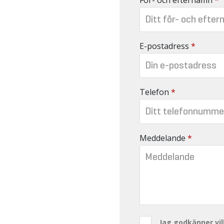
För- och efternamn
*
E-postadress
*
Telefon
*
Meddelande
*
Jag godkänner vil