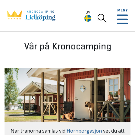
MENY
SV
SV
Vår på Kronocamping
Deutsch
English
När tranorna samlas vid
Hornborgasjön
vet du att